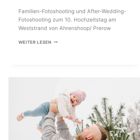
Familien-Fotoshooting und After-Wedding-
Fotoshooting zum 10. Hochzeitstag am
Weststrand von Ahrenshoop/ Prerow
FAMILIENFOTOS
WEITER LESEN
AM
WESTSTRAND
PREROW:
EIN
FOTOSHOOTING
IN
EUREM
OSTSEE-
URLAUB