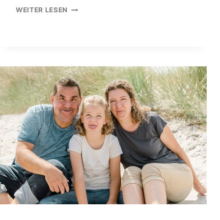
FAMILIENFOTOS
WEITER LESEN
IM
IGA-
PARK
ROSTOCK
MIT
SCHNEE