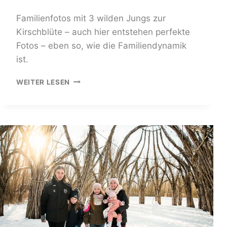
Familienfotos mit 3 wilden Jungs zur
Kirschblüte – auch hier entstehen perfekte
Fotos – eben so, wie die Familiendynamik
ist.
FAMILIEN-
WEITER LESEN
FOTOSHOOTING
KIRSCHBLÜTE
ROSTOCK
–
TIPPS
FÜR
DAS
PERFEKTE
BILD