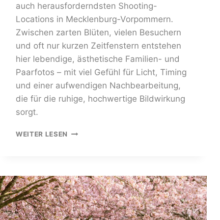
auch herausforderndsten Shooting-
Locations in Mecklenburg-Vorpommern.
Zwischen zarten Blüten, vielen Besuchern
und oft nur kurzen Zeitfenstern entstehen
hier lebendige, ästhetische Familien- und
Paarfotos – mit viel Gefühl für Licht, Timing
und einer aufwendigen Nachbearbeitung,
die für die ruhige, hochwertige Bildwirkung
sorgt.
KIRSCHBLÜTEN
WEITER LESEN
FOTOSHOOTING
IN
ROSTOCK
–
NATÜRLICHE
FAMILIEN-
&
PAARFOTOS