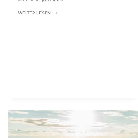
5
WEITER LESEN
TIPPS
FÜR
FAMILIEN-
FOTOSHOOTING
IN
ROSTOCK
ZUR
KIRSCHBLÜTE