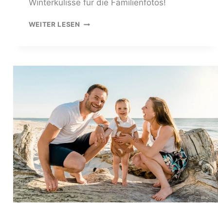
Winterkulisse für die Familienfotos!
FAMILIENFOTOSHOOTING
WEITER LESEN
IM
WINTER
ZWISCHEN
TANNENBÄUMEN
UND
SCHNEE