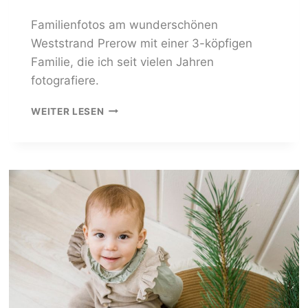
Familienfotos am wunderschönen
Weststrand Prerow mit einer 3-köpfigen
Familie, die ich seit vielen Jahren
fotografiere.
FAMILIEN-
WEITER LESEN
FOTOSHOOTING
AM
WESTSTRAND:
3
GRÜNDE,
WARUM
STAMMKUNDEN
IMMER
WIEDER
KOMMEN