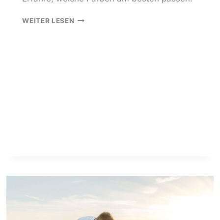
FAMILIENFOTOGRAF
WEITER LESEN
ROSTOCK:
5
OUTFIT-
TIPPS
FÜR
DEIN
SHOOTING